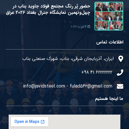
حضور پُر رنگ مجتمع فولاد جاوید بناب در
چهل‌و‌‌نهمین نمایشگاه جنرال بغداد 2026 عراق
7 فوریه 2026
اطلاعات تماس
ایران، آذربایجان شرقی، بناب، شهرک صنعتی بناب
62222222 41 98+
info@javidsteel.com - fulad542@gmail.com
ما اینجا هستیم